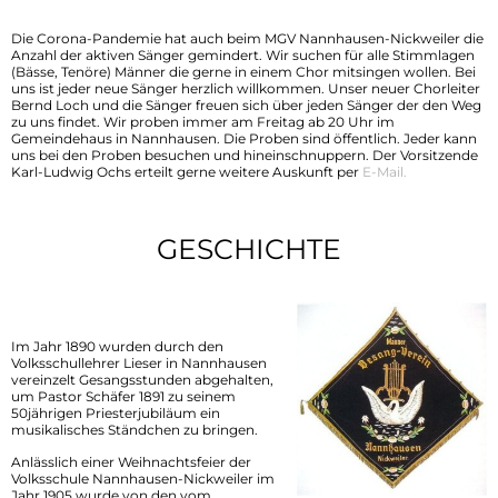
Spielplatz
Nützliches
Die Corona-Pandemie hat auch beim MGV Nannhausen-Nickweiler die
Anzahl der aktiven Sänger gemindert. Wir suchen für alle Stimmlagen
Schmiedelpark
(Bässe, Tenöre) Männer die gerne in einem Chor mitsingen wollen. Bei
uns ist jeder neue Sänger herzlich willkommen. Unser neuer Chorleiter
Bernd Loch und die Sänger freuen sich über jeden Sänger der den Weg
Nachbargemeinden
zu uns findet. Wir proben immer am Freitag ab 20 Uhr im
Gemeindehaus in Nannhausen. Die Proben sind öffentlich. Jeder kann
uns bei den Proben besuchen und hineinschnuppern. Der Vorsitzende
Bürgerbus
Karl-Ludwig Ochs erteilt gerne weitere Auskunft per
E-Mail.
Vereine im Biebertal
GESCHICHTE
Im Jahr 1890 wurden durch den
Volksschullehrer Lieser in Nannhausen
vereinzelt Gesangsstunden abgehalten,
um Pastor Schäfer 1891 zu seinem
50jährigen Priesterjubiläum ein
musikalisches Ständchen zu bringen.
Anlässlich einer Weihnachtsfeier der
Volksschule Nannhausen-Nickweiler im
Jahr 1905 wurde von den vom