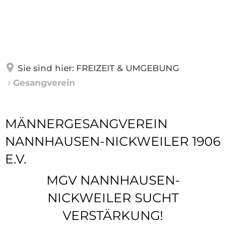
GEMEINDE
WOHNEN & LEBEN
Über Nannhausen
Sie sind hier:
FREIZEIT & UMGEBUNG
Ortsbürgermeister
Gesangverein
FREIZEIT & UMGEBUNG
Feuerwehr
Gemeinderat
Seniorenbeauftragte
Gesangverein
MÄNNERGESANGVEREIN
Gemeindehaus
GEWERBE
Jugendraum
NANNHAUSEN-NICKWEILER 1906
Jugend- & Familienbeauftragte
Geschichte
E.V.
Landfrauen
Revierfoerster
Mitteilungen
MGV NANNHAUSEN-
Gesangverein
Schulen & Kindertagesstätte
NICKWEILER SUCHT
Biebertal-Rundweg
VERSTÄRKUNG!
Kirchengemeinden