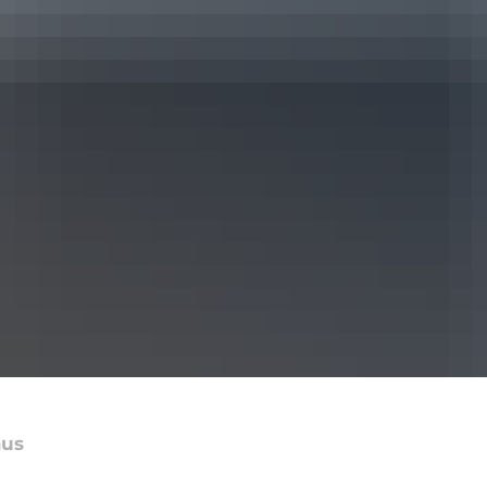
Bürgerbus
Vereine im Biebertal
us