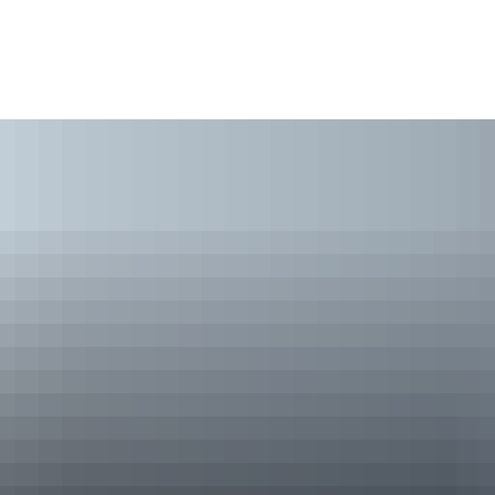
EN & LEBEN
FREIZEIT & UMGEBUNG
G
ehr
Jugendraum
nbeauftragte
Landfrauen
 & Familienbeauftragte
Gesangverein
oerster
Biebertal-Rundweg
 & Kindertagesstätte
Spielplatz
ngemeinden
Schmiedelpark
hes
Nachbargemeinden