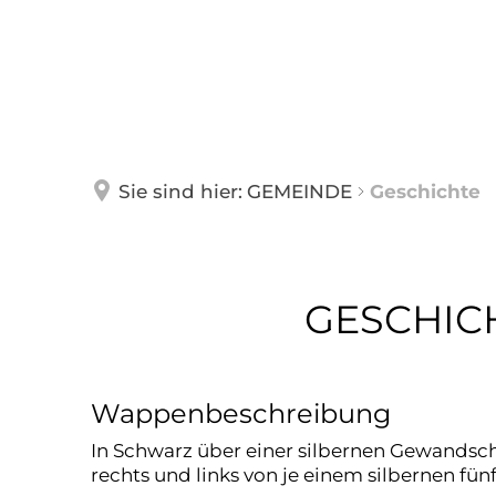
GEMEINDE
WOHN
Über Nannhausen
Feuerw
Sie sind hier:
GEMEINDE
Geschichte
Ortsbürgermeister
Seniore
Gemeinderat
Jugend-
Geschichte
GESCHIC
Gemeindehaus
Revierf
Geschichte
Schulen
Wappenbeschreibung
Mitteilungen
Kirche
In Schwarz über einer silbernen Gewandschl
Nützlic
rechts und links von je einem silbernen fünf