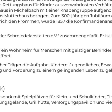
n Rettungshaus für Kinder aus verwahrlosten Verhält
rnhaus in Michelbach mit einer Knabengruppe aufg
as Mutterhaus bezogen. Zum 300-jährigen Jubiläum 
rich den Frommen, wurde 1857 die Konfirmandenans
der Schmiedelanstalten e.V." zusammengefaßt. Er ist
aun ein Wohnheim für Menschen mit geistiger Behinde
ffnet.
scher Träger die Aufgabe, Kindern, Jugendlichen, Erw
ung und Förderung zu einem gelingenden Leben zu ge
nk
)
park mit Spielplätzen für Klein- und Schulkinder, Ti
ngsgelände, Grillhütte, Versorgungspavillon und vie