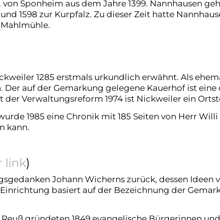
IV. von Sponheim aus dem Jahre 1399. Nannhausen ge
 1598 zur Kurpfalz. Zu dieser Zeit hatte Nannhause
 Mahlmühle.
ckweiler 1285 erstmals urkundlich erwähnt. Als ehem
n. Der auf der Gemarkung gelegene Kauerhof ist eine
 der Verwaltungsreform 1974 ist Nickweiler ein Ort
rde 1985 eine Chronik mit 185 Seiten von Herr Willi
n kann.
 link
)
gsgedanken Johann Wicherns zurück, dessen Ideen vo
inrichtung basiert auf der Bezeichnung der Gemark
ius Reuß gründeten 1849 evangelische Bürgerinnen un