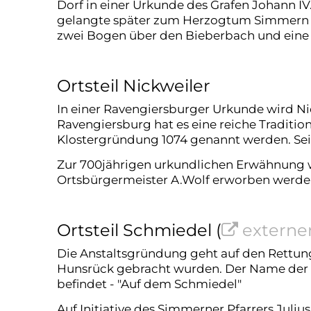
Dorf in einer Urkunde des Grafen Johann 
gelangte später zum Herzogtum Simmern und
zwei Bogen über den Bieberbach und eine
Ortsteil Nickweiler
In einer Ravengiersburger Urkunde wird Ni
Ravengiersburg hat es eine reiche Traditio
Klostergründung 1074 genannt werden. Seit
Zur 700jährigen urkundlichen Erwähnung wu
Ortsbürgermeister A.Wolf erworben werde
Ortsteil Schmiedel (
externer
Die Anstaltsgründung geht auf den Rettun
Hunsrück gebracht wurden. Der Name der E
befindet - "Auf dem Schmiedel"
Auf Initiative des Simmerner Pfarrers Jul