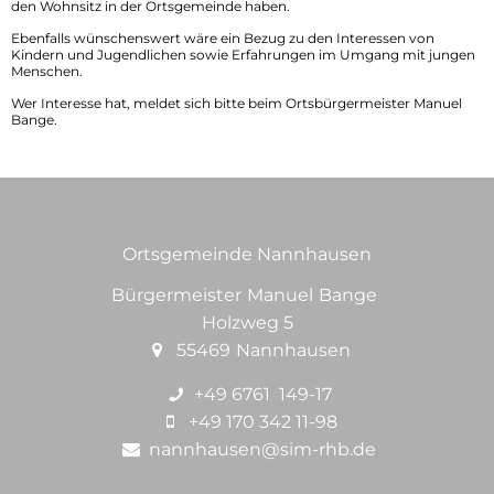
den Wohnsitz in der Ortsgemeinde haben.
Spielplatz
Nützliches
Ebenfalls wünschenswert wäre ein Bezug zu den Interessen von
Kindern und Jugendlichen sowie Erfahrungen im Umgang mit jungen
Schmiedelpark
Menschen.
Wer Interesse hat, meldet sich bitte beim Ortsbürgermeister Manuel
Nachbargemeinden
Bange.
Bürgerbus
Vereine im Biebertal
Ortsgemeinde Nannhausen
Bürgermeister
Manuel
Bange
Bürgermeis
Holzweg 5
55469
Nannhausen
+49 6761 149-17
+49 170 342 11-98
nannhausen@sim-rhb.de