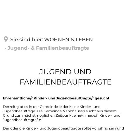
GEMEINDE
WOHNEN & LEBEN
Über Nannhausen
Sie sind hier:
WOHNEN & LEBEN
Ortsbürgermeister
Jugend- & Familienbeauftragte
FREIZEIT & UMGEBUNG
Feuerwehr
Gemeinderat
Seniorenbeauftragte
Jugend-
JUGEND UND
Gemeindehaus
GEWERBE
Jugendraum
&
FAMILIENBEAUFTRAGTE
Jugend- & Familienbeauftragte
Geschichte
Familienbeauftragte
Landfrauen
Revierfoerster
Ehrenamtliche/r Kinder- und Jugendbeauftragte/r gesucht
Mitteilungen
Gesangverein
Derzeit gibt es in der Gemeinde leider keine Kinder- und
Schulen & Kindertagesstätte
Jugendbeauftrage. Die Gemeinde Nannhausen sucht aus diesem
Grund zum nächstmöglichen Zeitpunkt eine/-n neue/n Kinder- und
Biebertal-Rundweg
Jugendbeauftragte/-n.
Kirchengemeinden
Der oder die Kinder- und Jugendbeauftragte sollte volljährig sein und