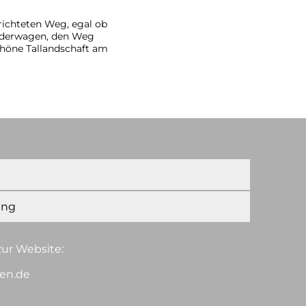
ichteten Weg, egal ob
inderwagen, den Weg
chöne Tallandschaft am
ung
ur Website:
en.de