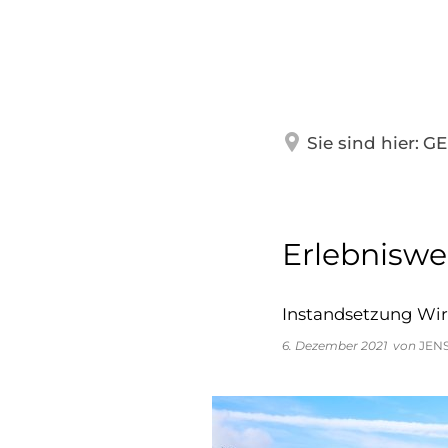
GEMEINDE
WOHN
Über Nannhausen
Feuerw
Sie sind hier:
GE
Ortsbürgermeister
Seniore
Gemeinderat
Jugend-
Erlebnisw
Gemeindehaus
Revierf
Instandsetzung Wir
Geschichte
Schulen
6. Dezember 2021
von
JEN
Mitteilungen
Kirche
Nützlic