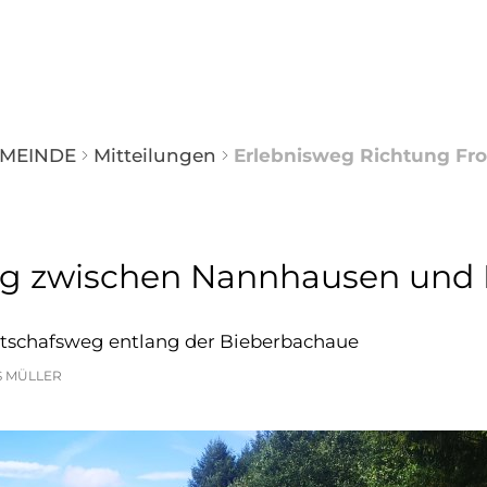
EN & LEBEN
FREIZEIT & UMGEBUNG
G
ehr
Jugendraum
MEINDE
Mitteilungen
Erlebnisweg Richtung Fr
nbeauftragte
Landfrauen
 & Familienbeauftragte
Gesangverein
eg zwischen Nannhausen und 
oerster
Biebertal-Rundweg
tschafsweg entlang der Bieberbachaue
 & Kindertagesstätte
Spielplatz
S MÜLLER
ngemeinden
Schmiedelpark
hes
Nachbargemeinden