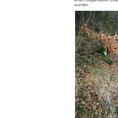
einem begehbaren Zust
wurden
.