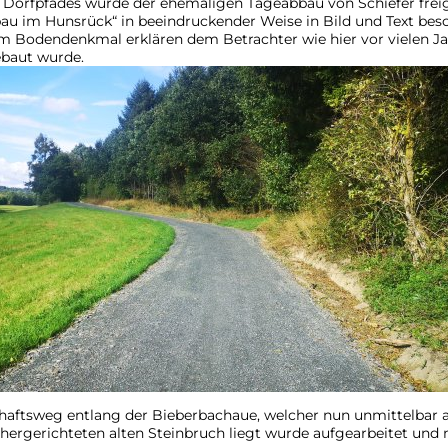
s Dorfpfades wurde der ehemaligen Tageabbau von Schiefer freig
au im Hunsrück“ in beeindruckender Weise in Bild und Text besc
m Bodendenkmal erklären dem Betrachter wie hier vor vielen Ja
ebaut wurde.
aftsweg entlang der Bieberbachaue, welcher nun unmittelbar 
ergerichteten alten Steinbruch liegt wurde aufgearbeitet und m