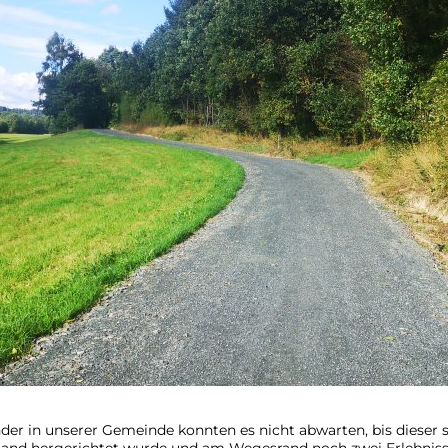
Bürgerbus
Vereine im Biebertal
nder in unserer Gemeinde konnten es nicht abwarten, bis dieser