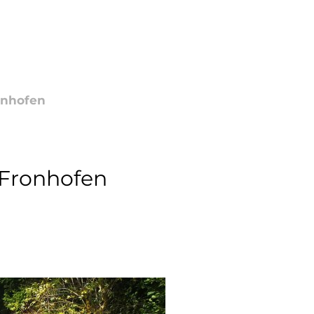
EWERBE
onhofen
Fronhofen